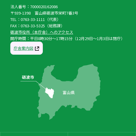
法人番号：7000020162086
〒939-1398 富山県砺波市栄町7番3号
TEL：0763-33-1111（代表）
FAX：0763-33-5325（総務課）
砺波市役所（本庁舎）へのアクセス
開庁時間：平日8時30分〜17時15分（12月29日〜1月3日は閉庁）
庁舎案内図