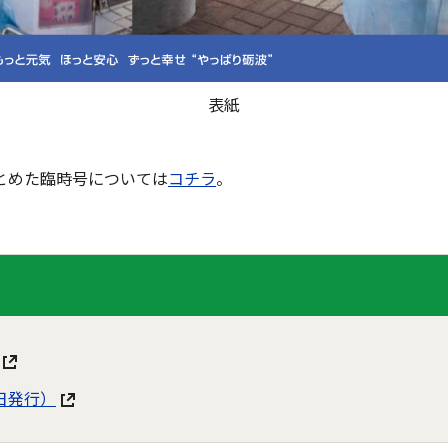
表紙
とめた臨時号については
コチラ
。
5日発行）