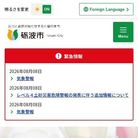
明るさを変更
Foreign Language
M
緊急情報
2026年08月08日
気象警報
2026年08月08日
レベル４土砂災害危険警報の発表に伴う追加情報について
2026年08月08日
気象警報