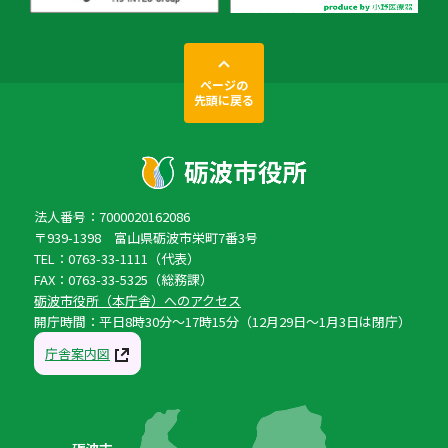
ページの
先頭に戻る
法人番号：7000020162086
〒939-1398 富山県砺波市栄町7番3号
TEL：0763-33-1111（代表）
FAX：0763-33-5325（総務課）
砺波市役所（本庁舎）へのアクセス
開庁時間：平日8時30分〜17時15分（12月29日〜1月3日は閉庁）
庁舎案内図