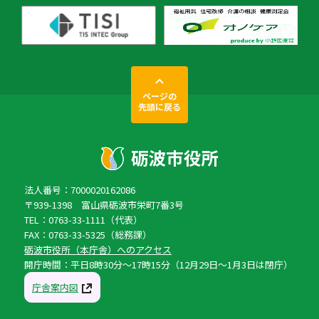
ページの
先頭に戻る
法人番号：7000020162086
〒939-1398 富山県砺波市栄町7番3号
TEL：0763-33-1111（代表）
FAX：0763-33-5325（総務課）
砺波市役所（本庁舎）へのアクセス
開庁時間：平日8時30分〜17時15分（12月29日〜1月3日は閉庁）
庁舎案内図