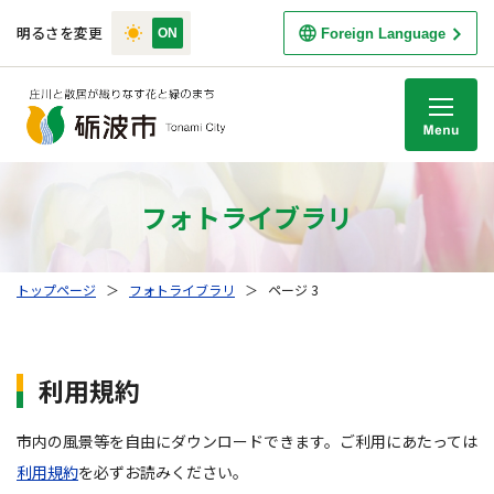
明るさを変更
Foreign Language
M
フォトライブラリ
トップページ
＞
フォトライブラリ
＞
ページ 3
利用規約
市内の風景等を自由にダウンロードできます。ご利用にあたっては
利用規約
を必ずお読みください。