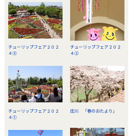
ラ
リ
の
ナ
ビ
ゲ
ー
チューリップフェア２０２
チューリップフェア２０２
シ
４③
４②
ョ
ン
チューリップフェア２０２
庄川 「春のおたより」
４①