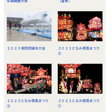
年御開扉大祭
（夏季）
２０２３消防団操法大会
２０２３となみ夜高まつり
③
２０２３となみ夜高まつり
２０２３となみ夜高まつり
②
①