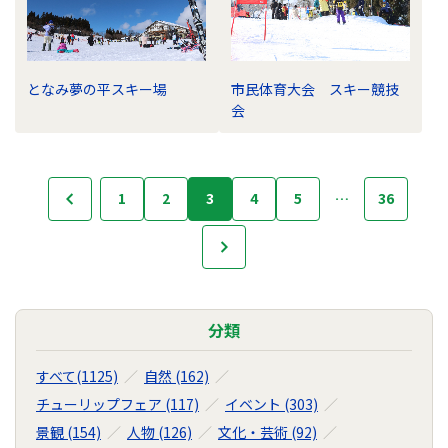
となみ夢の平スキー場
市民体育大会 スキー競技
会
フ
1
2
3
4
5
…
36
前へ
ォ
ト
次へ
ラ
イ
ブ
ラ
分類
リ
の
すべて(1125)
自然 (162)
ナ
チューリップフェア (117)
イベント (303)
ビ
景観 (154)
人物 (126)
文化・芸術 (92)
ゲ