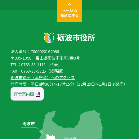
ページの
先頭に戻る
法人番号：7000020162086
〒939-1398 富山県砺波市栄町7番3号
TEL：0763-33-1111（代表）
FAX：0763-33-5325（総務課）
砺波市役所（本庁舎）へのアクセス
開庁時間：平日8時30分〜17時15分（12月29日〜1月3日は閉庁）
庁舎案内図