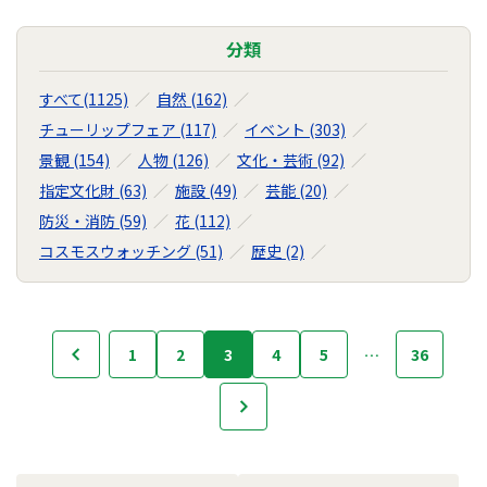
分類
すべて(1125)
自然 (162)
チューリップフェア (117)
イベント (303)
景観 (154)
人物 (126)
文化・芸術 (92)
指定文化財 (63)
施設 (49)
芸能 (20)
防災・消防 (59)
花 (112)
コスモスウォッチング (51)
歴史 (2)
フ
1
2
3
4
5
…
36
前へ
ォ
ト
次へ
ラ
イ
ブ