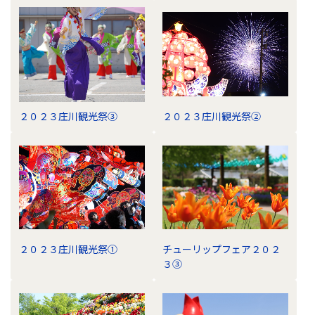
２０２３庄川観光祭③
２０２３庄川観光祭②
２０２３庄川観光祭①
チューリップフェア２０２
３③