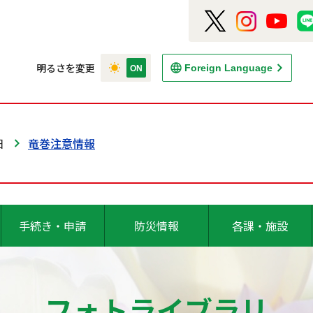
明るさを変更
Foreign Language
日
竜巻注意情報
手続き・申請
防災情報
各課・施設
フォトライブラリ