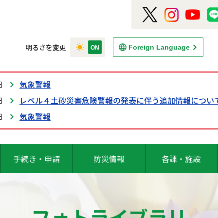
明るさを変更
Foreign Language
日
気象警報
日
レベル４土砂災害危険警報の発表に伴う追加情報につい
日
気象警報
手続き・申請
防災情報
各課・施設
フォトライブラリ