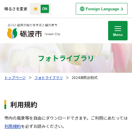
明るさを変更
Foreign Language
M
フォトライブラリ
トップページ
＞
フォトライブラリ
＞
2024消防出初式
利用規約
市内の風景等を自由にダウンロードできます。ご利用にあたっては
利用規約
を必ずお読みください。