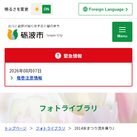
明るさを変更
Foreign Language
M
緊急情報
2026年08月07日
竜巻注意情報
フォトライブラリ
トップページ
＞
フォトライブラリ
＞
2014水まつり流木乗りJ