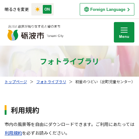
明るさを変更
Foreign Language
M
フォトライブラリ
トップページ
＞
フォトライブラリ
＞
初釜のつどい（出町児童センター）2016
利用規約
市内の風景等を自由にダウンロードできます。ご利用にあたっては
利用規約
を必ずお読みください。