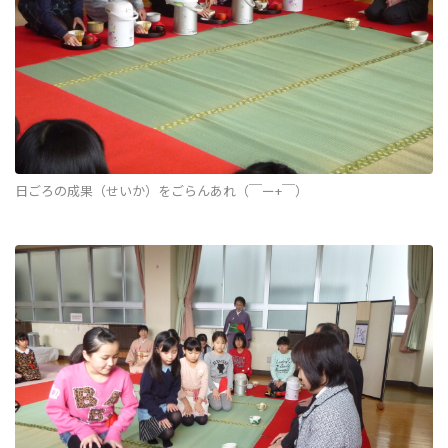
日ごろの成果（せいか）をごらんあれ（￣ー+￣）