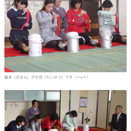
基本（きほん）が大切（たいせつ）です（＝v＝）