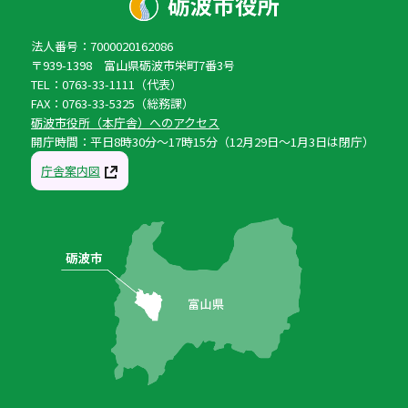
法人番号：7000020162086
〒939-1398 富山県砺波市栄町7番3号
TEL：0763-33-1111（代表）
FAX：0763-33-5325（総務課）
砺波市役所（本庁舎）へのアクセス
開庁時間：平日8時30分〜17時15分（12月29日〜1月3日は閉庁）
庁舎案内図