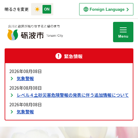
明るさを変更
Foreign Language
M
緊急情報
2026年08月08日
気象警報
2026年08月08日
レベル４土砂災害危険警報の発表に伴う追加情報について
2026年08月08日
気象警報