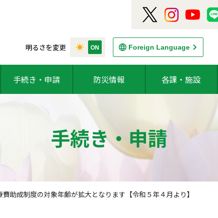
明るさを変更
Foreign Language
手続き・申請
防災情報
各課・施設
手続き・申請
療費助成制度の対象年齢が拡大となります【令和５年４月より】