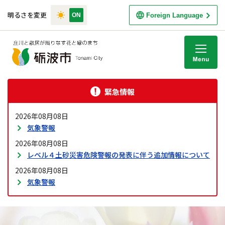
明るさを変更
Foreign Language
M
緊急情報
2026年08月08日
気象警報
2026年08月08日
レベル４土砂災害危険警報の発表に伴う追加情報について
2026年08月08日
気象警報