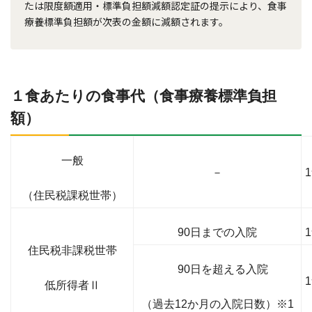
たは限度額適用・標準負担額減額認定証の提示により、食事
療養標準負担額が次表の金額に減額されます。
１食あたりの食事代（食事療養標準負担
額）
一般
－
1
（住民税課税世帯）
90日までの入院
1
住民税非課税世帯
90日を超える入院
1
低所得者Ⅱ
（過去12か月の入院日数）※1