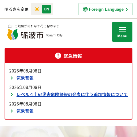
明るさを変更
Foreign Language
M
緊急情報
2026年08月08日
気象警報
2026年08月08日
レベル４土砂災害危険警報の発表に伴う追加情報について
2026年08月08日
気象警報