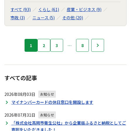
すべて (93)
くらし (61)
産業・ビジネス (9)
市政 (3)
ニュース (5)
その他 (20)
お
1
2
3
…
8
次へ
知
ら
せ
の
ナ
すべての記事
ビ
ゲ
2026年08月03日
ー
お知らせ
シ
マイナンバーカードの休日窓口を開設します
ョ
ン
2026年07月31日
お知らせ
「株式会社高岡市衛生公社」から企業版ふるさと納税としてご
寄附をいただきました！