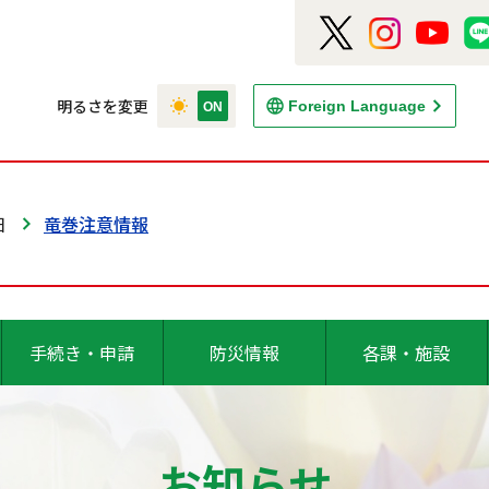
明るさを変更
Foreign Language
日
竜巻注意情報
手続き・申請
防災情報
各課・施設
お知らせ