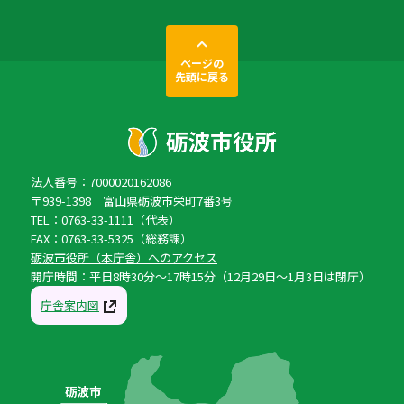
ページの
先頭に戻る
法人番号：7000020162086
〒939-1398 富山県砺波市栄町7番3号
TEL：0763-33-1111（代表）
FAX：0763-33-5325（総務課）
砺波市役所（本庁舎）へのアクセス
開庁時間：平日8時30分〜17時15分（12月29日〜1月3日は閉庁）
庁舎案内図