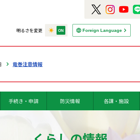
明るさを変更
Foreign Language
日
竜巻注意情報
手続き・申請
防災情報
各課・施設
くらしの情報