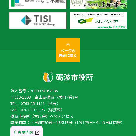
ページの
先頭に戻る
法人番号：7000020162086
〒939-1398 富山県砺波市栄町7番3号
TEL：0763-33-1111（代表）
FAX：0763-33-5325（総務課）
砺波市役所（本庁舎）へのアクセス
開庁時間：平日8時30分〜17時15分（12月29日〜1月3日は閉庁）
庁舎案内図