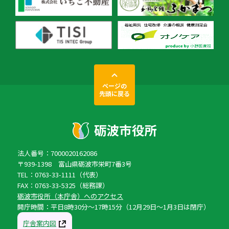
ページの
先頭に戻る
法人番号：7000020162086
〒939-1398 富山県砺波市栄町7番3号
TEL：0763-33-1111（代表）
FAX：0763-33-5325（総務課）
砺波市役所（本庁舎）へのアクセス
開庁時間：平日8時30分〜17時15分（12月29日〜1月3日は閉庁）
庁舎案内図