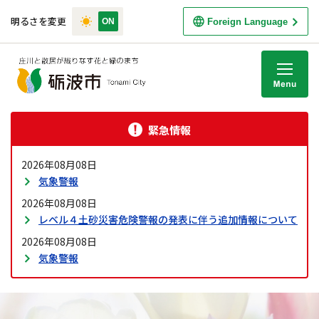
明るさを変更
Foreign Language
M
緊急情報
2026年08月08日
気象警報
2026年08月08日
レベル４土砂災害危険警報の発表に伴う追加情報について
2026年08月08日
気象警報