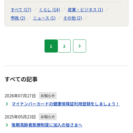
すべて (17)
くらし (14)
産業・ビジネス (1)
市政 (2)
ニュース (1)
その他 (2)
お
1
2
次へ
知
ら
せ
の
ナ
すべての記事
ビ
ゲ
2026年07月27日
ー
お知らせ
シ
マイナンバーカードの健康保険証利用登録をしましょう！
ョ
ン
2025年05月23日
お知らせ
後期高齢者医療制度に加入の皆さまへ