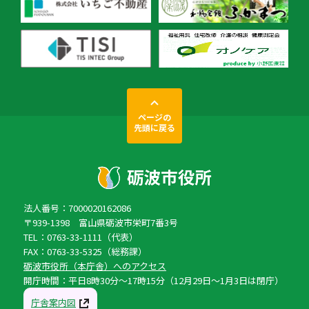
ページの
先頭に戻る
法人番号：7000020162086
〒939-1398 富山県砺波市栄町7番3号
TEL：0763-33-1111（代表）
FAX：0763-33-5325（総務課）
砺波市役所（本庁舎）へのアクセス
開庁時間：平日8時30分〜17時15分（12月29日〜1月3日は閉庁）
庁舎案内図