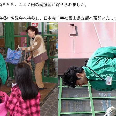
額８５８，４４７円の義援金が寄せられました。
会福祉協議会へ持参し、日本赤十字社富山県支部へ預託いたし