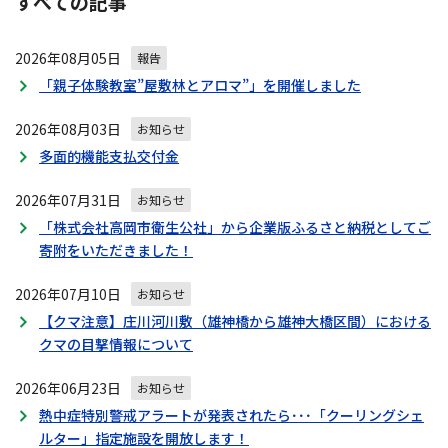
すべての記事
ビ
ゲ
2026年08月05日
ー
報告
シ
「親子体験教室”屋敷林とアロマ”」を開催しました
ョ
ン
2026年08月03日
お知らせ
多面的機能支払交付金
2026年07月31日
お知らせ
「株式会社高岡市衛生公社」から企業版ふるさと納税としてご
寄附をいただきました！
2026年07月10日
お知らせ
【クマ注意】庄川河川敷（雄神橋から雄神大橋区間）における
クマの目撃情報について
2026年06月23日
お知らせ
熱中症特別警戒アラートが発表されたら･･･「クーリングシェ
ルター」指定施設を開放します！