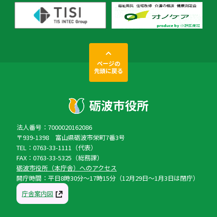
ページの
先頭に戻る
法人番号：7000020162086
〒939-1398 富山県砺波市栄町7番3号
TEL：0763-33-1111（代表）
FAX：0763-33-5325（総務課）
砺波市役所（本庁舎）へのアクセス
開庁時間：平日8時30分〜17時15分（12月29日〜1月3日は閉庁）
庁舎案内図