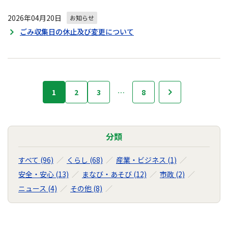
2026年04月20日
お知らせ
ごみ収集日の休止及び変更について
お
1
2
3
…
8
次へ
知
ら
せ
の
分類
ナ
ビ
すべて (96)
くらし (68)
産業・ビジネス (1)
ゲ
安全・安心 (13)
まなび・あそび (12)
市政 (2)
ー
ニュース (4)
その他 (8)
シ
ョ
ン