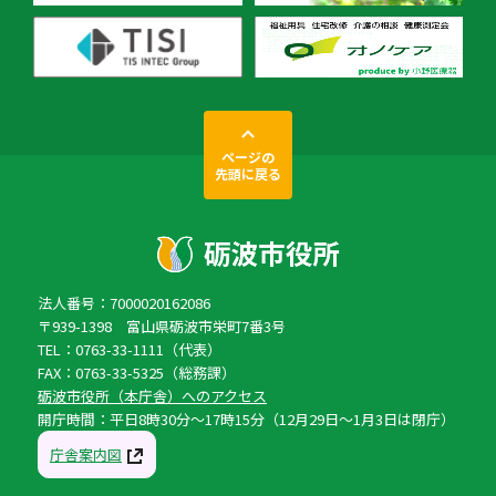
ページの
先頭に戻る
法人番号：7000020162086
〒939-1398 富山県砺波市栄町7番3号
TEL：0763-33-1111（代表）
FAX：0763-33-5325（総務課）
砺波市役所（本庁舎）へのアクセス
開庁時間：平日8時30分〜17時15分（12月29日〜1月3日は閉庁）
庁舎案内図