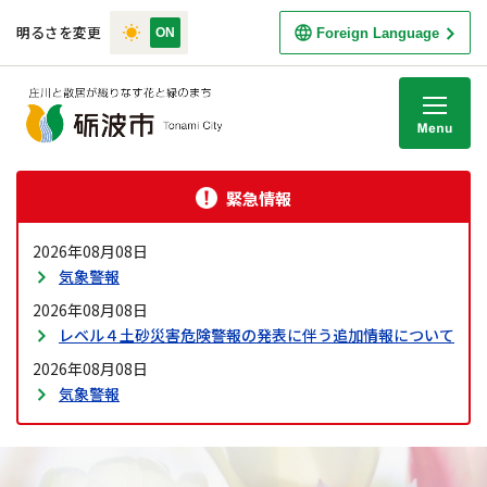
明るさを変更
Foreign Language
M
緊急情報
2026年08月08日
気象警報
2026年08月08日
レベル４土砂災害危険警報の発表に伴う追加情報について
2026年08月08日
気象警報