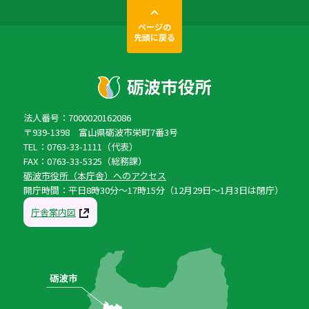
ページの
先頭に戻る
法人番号：7000020162086
〒939-1398 富山県砺波市栄町7番3号
TEL：0763-33-1111（代表）
FAX：0763-33-5325（総務課）
砺波市役所（本庁舎）へのアクセス
開庁時間：平日8時30分〜17時15分（12月29日〜1月3日は閉庁）
庁舎案内図