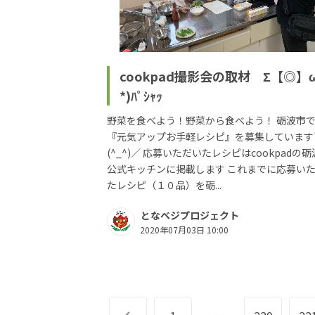
cookpad撮影会の取材 Σ【◎】
*)ﾊﾟｼｬｯ
野菜を食べよう！野菜から食べよう！ 砺波市
『元気アップお手軽レシピ』を募集しています
(^_^)／ 応募いただいたレシピはcookpadの
公式キッチンに掲載します これまでに応募い
たレシピ（１０品）を砺...
となベジプロジェクト
2020年07月03日 10:00
…