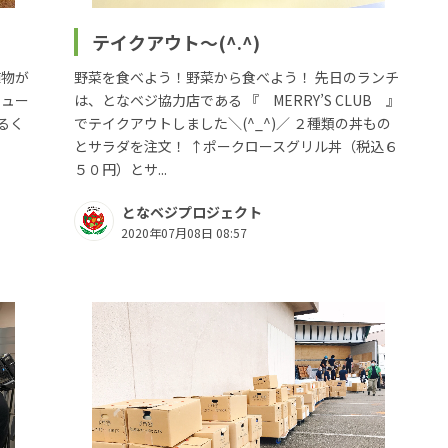
テイクアウト～(^.^)
植物が
野菜を食べよう！野菜から食べよう！ 先日のランチ
チュー
は、となベジ協力店である 『 MERRY’S CLUB 』
るく
でテイクアウトしました＼(^_^)／ ２種類の丼もの
とサラダを注文！ ↑ポークロースグリル丼（税込６
５０円）とサ...
となベジプロジェクト
2020年07月08日 08:57