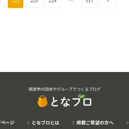
1
222
223
224
337
次へ
砺波市の団体やグループでつくるブログ
プページ
となブロとは
掲載ご希望の方へ