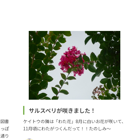
サルスベリが咲きました！
波図書
ケイトウの隣は「わた花」8月に白いお花が咲いて、
空っぽ
11月頃にわたがつくんだって！！たのしみ～
定通り