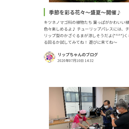
季節を彩る花々～盛夏～開催♪
キツネノマゴ科の植物たち 葉っぱがかわいい
色々楽しめるよ♪ チューリップパレスには、
リップ型のかざぐるまが涼しそうだよ(*^^*)く
る回るか試してみてね！ 遊びに来てね～
リップちゃんのブログ
2020年07月10日 14:32