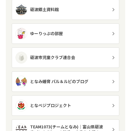
砺波郷土資料館
ゆーりっぷの部屋
砺波市児童クラブ連合会
となみ婚育 パル＆ルピのブログ
となベジプロジェクト
TEAM1073(チームとなみ)｜富山県砺波