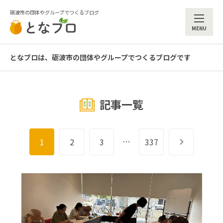
砺波市の団体やグループでつくるブログ
ME
となブロは、砺波市の団体やグループでつくるブログです
記事一覧
…
1
2
3
337
次へ