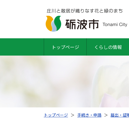
トップページ
くらしの情報
トップページ
＞
手続き・申請
＞
届出・証