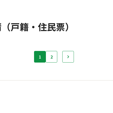
請（戸籍・住民票）
1
2
次へ