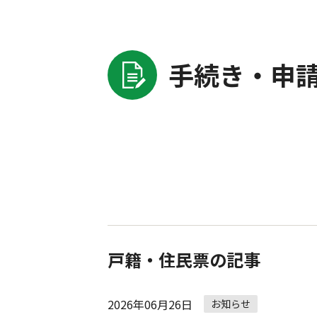
手続き・申
手
続
き・
申
請
の
戸籍・住民票の記事
ナ
ビ
2026年06月26日
ゲ
お知らせ