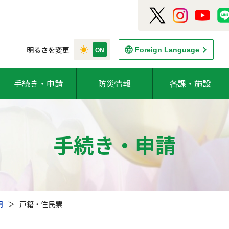
明るさを変更
Foreign Language
手続き・申請
防災情報
各課・施設
手続き・申請
明
＞
戸籍・住民票