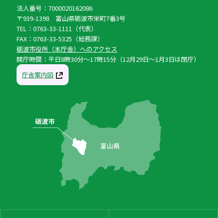
法人番号：7000020162086
〒939-1398 富山県砺波市栄町7番3号
TEL：0763-33-1111（代表）
FAX：0763-33-5325（総務課）
砺波市役所（本庁舎）へのアクセス
開庁時間：平日8時30分〜17時15分（12月29日〜1月3日は閉庁）
庁舎案内図