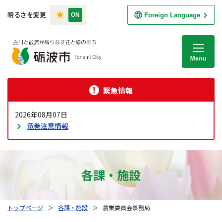
明るさを変更
Foreign Language
M
緊急情報
2026年08月07日
竜巻注意情報
各課・施設
トップページ
＞
各課・施設
＞
農業委員会事務局