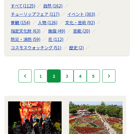
すべて(1125)
自然 (162)
チューリップフェア (117)
イベント (303)
景観 (154)
人物 (126)
文化・芸術 (92)
指定文化財 (63)
施設 (49)
芸能 (20)
防災・消防 (59)
花 (112)
コスモスウォッチング (51)
歴史 (2)
フ
1
2
3
4
5
次へ
前へ
ォ
ト
ラ
イ
ブ
ラ
リ
の
ナ