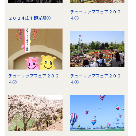
ビ
チューリップフェア２０２
ゲ
２０２４庄川観光祭①
４③
ー
シ
ョ
ン
チューリップフェア２０２
チューリップフェア２０２
４②
４①