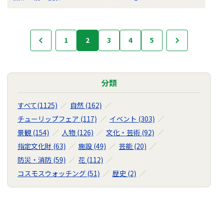
フ
1
2
3
4
5
次へ
前へ
ォ
ト
ラ
イ
分類
ブ
ラ
すべて(1125)
自然 (162)
リ
チューリップフェア (117)
イベント (303)
の
景観 (154)
人物 (126)
文化・芸術 (92)
ナ
ビ
指定文化財 (63)
施設 (49)
芸能 (20)
ゲ
防災・消防 (59)
花 (112)
ー
コスモスウォッチング (51)
歴史 (2)
シ
ョ
ン