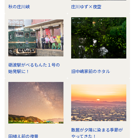
秋の庄川峡
庄川ゆず×夜空
砺波駅がべるもんた１号の
始発駅に！
旧中嶋家前のホタル
散居が夕陽に染まる季節が
田植え前の夜景
やってきた！