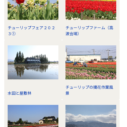
チューリップフェア２０２
チューリップファーム（高
３①
波会場）
チューリップの摘花作業風
水田と屋敷林
景