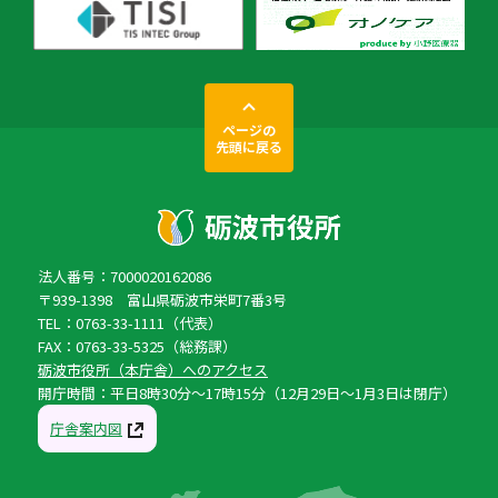
ページの
先頭に戻る
法人番号：7000020162086
〒939-1398 富山県砺波市栄町7番3号
TEL：0763-33-1111（代表）
FAX：0763-33-5325（総務課）
砺波市役所（本庁舎）へのアクセス
開庁時間：平日8時30分〜17時15分（12月29日〜1月3日は閉庁）
庁舎案内図