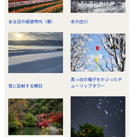
ある日の砺波市内（春）
冬の庄川
真っ白の帽子をかぶったチ
雪に反射する朝日
ューリップタワー