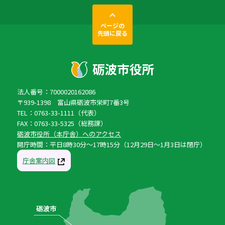
ページの
先頭に戻る
法人番号：7000020162086
〒939-1398 富山県砺波市栄町7番3号
TEL：0763-33-1111（代表）
FAX：0763-33-5325（総務課）
砺波市役所（本庁舎）へのアクセス
開庁時間：平日8時30分〜17時15分（12月29日〜1月3日は閉庁）
庁舎案内図