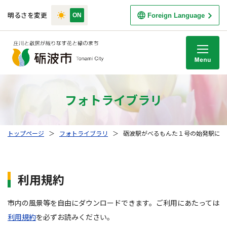
明るさを変更
Foreign Language
M
フォトライブラリ
トップページ
＞
フォトライブラリ
＞
砺波駅がべるもんた１号の始発駅に！
利用規約
市内の風景等を自由にダウンロードできます。ご利用にあたっては
利用規約
を必ずお読みください。