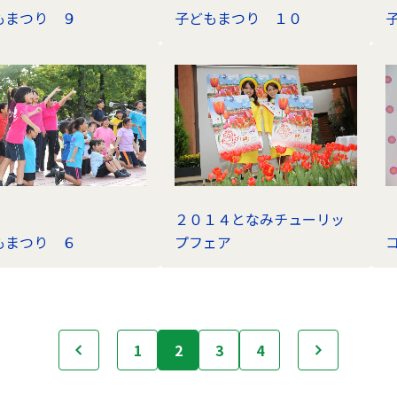
もまつり ９
子どもまつり １０
２０１４となみチューリッ
もまつり ６
プフェア
前へ
1
2
3
4
次へ