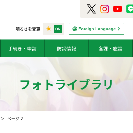
明るさを変更
Foreign Language
手続き・申請
防災情報
各課・施設
フォトライブラリ
＞
ページ 2