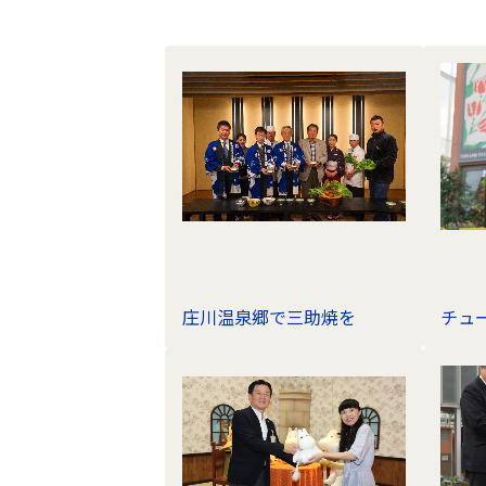
ラ
イ
ブ
ラ
リ
の
ナ
ビ
ゲ
ー
庄川温泉郷で三助焼を
チュ
シ
ョ
ン