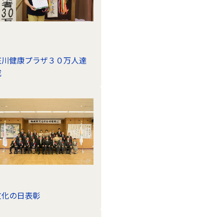
庄川健康プラザ３０万人達
成
文化の日表彰