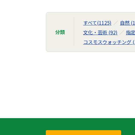
ラ
イ
ブ
すべて(1125)
自然 (1
ラ
分類
文化・芸術 (92)
指定
リ
コスモスウォッチング (5
の
ナ
ビ
ゲ
ー
シ
ョ
ン