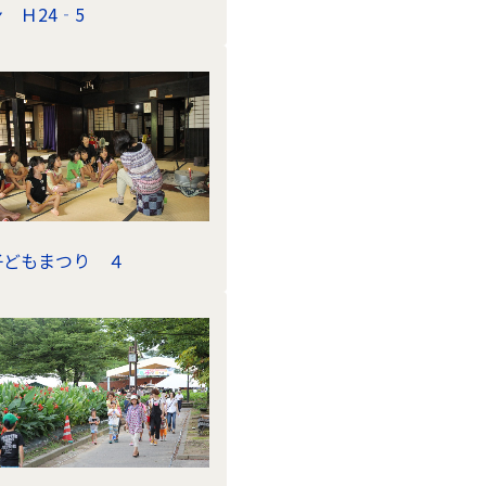
 Ｈ24‐5
子どもまつり ４