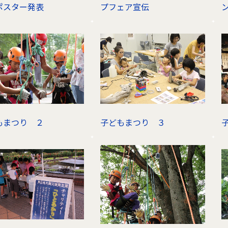
ポスター発表
プフェア宣伝
ン
もまつり ２
子どもまつり ３