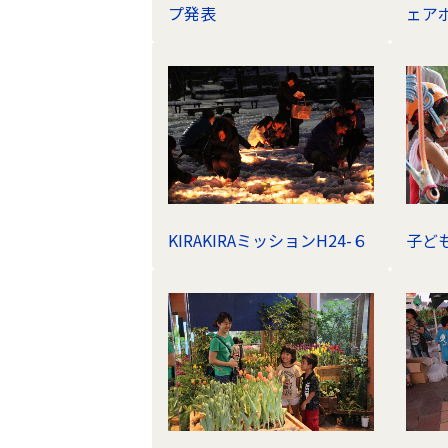
プ発表
ェア
KIRAKIRAミッションH24-６
子ど