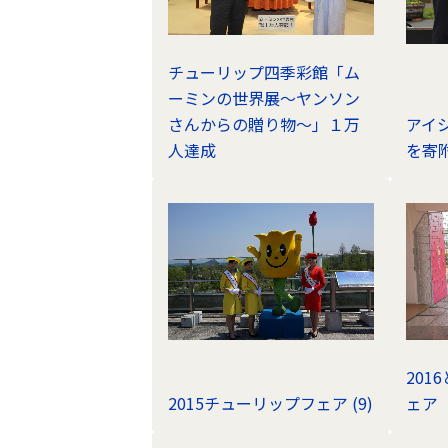
チューリップ四季彩館「ム
ーミンの世界展～ヤンソン
さんからの贈り物～」１万
アイ
人達成
を寄
20
2015チューリップフェア (9)
ェア