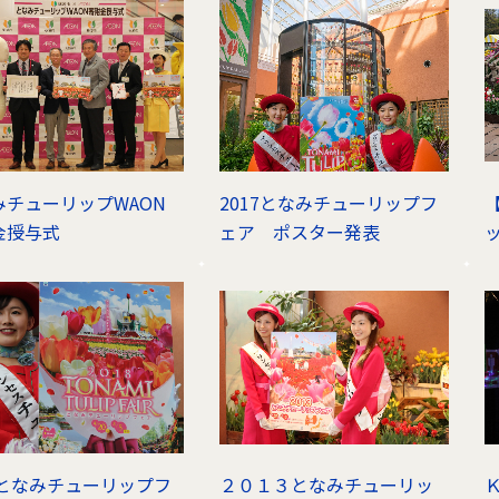
みチューリップWAON
2017となみチューリップフ
金授与式
ェア ポスター発表
ッ
18となみチューリップフ
２０１３となみチューリッ