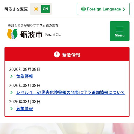
明るさを変更
Foreign Language
M
緊急情報
2026年08月08日
気象警報
2026年08月08日
レベル４土砂災害危険警報の発表に伴う追加情報について
2026年08月08日
気象警報