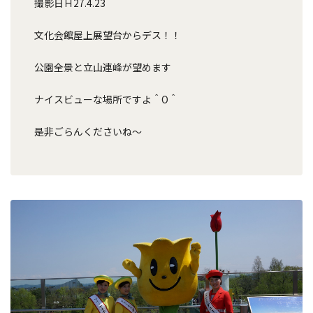
撮影日Ｈ27.4.23
文化会館屋上展望台からデス！！
公園全景と立山連峰が望めます
ナイスビューな場所ですよ＾O＾
是非ごらんくださいね～