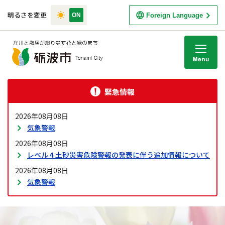
明るさを変更
Foreign Language
M
緊急情報
2026年08月08日
気象警報
2026年08月08日
レベル４土砂災害危険警報の発表に伴う追加情報について
2026年08月08日
気象警報