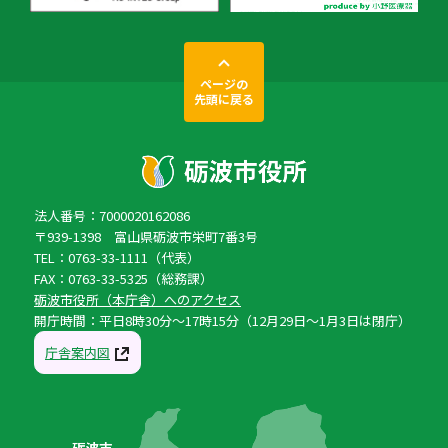
ページの
先頭に戻る
法人番号：7000020162086
〒939-1398 富山県砺波市栄町7番3号
TEL：0763-33-1111（代表）
FAX：0763-33-5325（総務課）
砺波市役所（本庁舎）へのアクセス
開庁時間：平日8時30分〜17時15分（12月29日〜1月3日は閉庁）
庁舎案内図