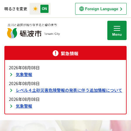
明るさを変更
Foreign Language
M
緊急情報
2026年08月08日
気象警報
2026年08月08日
レベル４土砂災害危険警報の発表に伴う追加情報について
2026年08月08日
気象警報