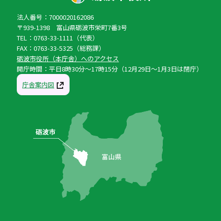
法人番号：7000020162086
〒939-1398 富山県砺波市栄町7番3号
TEL：0763-33-1111（代表）
FAX：0763-33-5325（総務課）
砺波市役所（本庁舎）へのアクセス
開庁時間：平日8時30分〜17時15分（12月29日〜1月3日は閉庁）
庁舎案内図