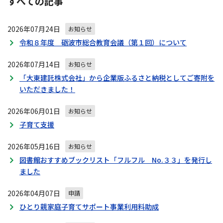
すべての記事
ビ
ゲ
2026年07月24日
ー
お知らせ
シ
令和８年度 砺波市総合教育会議（第１回）について
ョ
ン
2026年07月14日
お知らせ
「大東建託株式会社」から企業版ふるさと納税としてご寄附を
いただきました！
2026年06月01日
お知らせ
子育て支援
2026年05月16日
お知らせ
図書館おすすめブックリスト「フルフル No.３３」を発行し
ました
2026年04月07日
申請
ひとり親家庭子育てサポート事業利用料助成