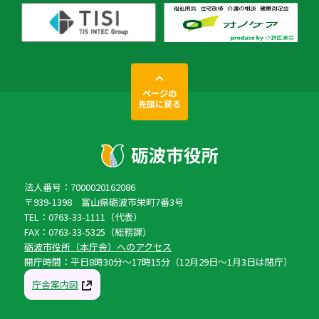
ページの
先頭に戻る
法人番号：7000020162086
〒939-1398 富山県砺波市栄町7番3号
TEL：0763-33-1111（代表）
FAX：0763-33-5325（総務課）
砺波市役所（本庁舎）へのアクセス
開庁時間：平日8時30分〜17時15分（12月29日〜1月3日は閉庁）
庁舎案内図