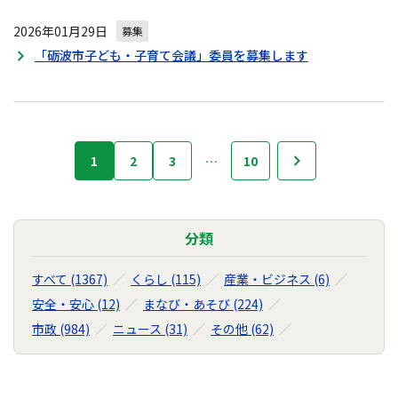
2026年01月29日
募集
「砺波市子ども・子育て会議」委員を募集します
お
1
2
3
…
10
次へ
知
ら
せ
の
分類
ナ
ビ
すべて (1367)
くらし (115)
産業・ビジネス (6)
ゲ
安全・安心 (12)
まなび・あそび (224)
ー
市政 (984)
ニュース (31)
その他 (62)
シ
ョ
ン