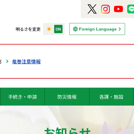
明るさを変更
Foreign Language
日
竜巻注意情報
手続き・申請
防災情報
各課・施設
お知らせ