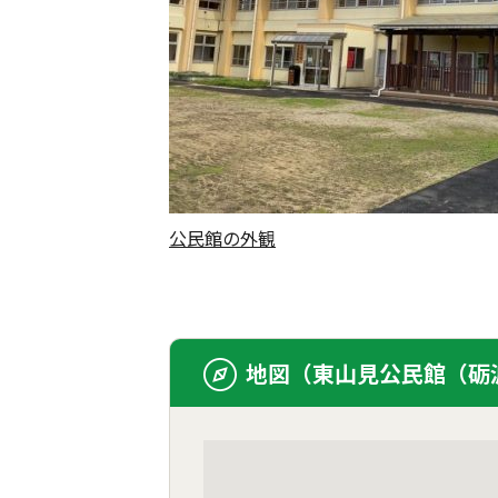
公民館の外観
地図（東山見公民館（砺波