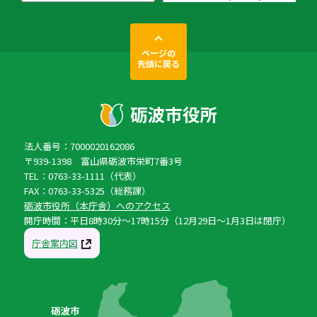
ページの
先頭に戻る
法人番号：7000020162086
〒939-1398 富山県砺波市栄町7番3号
TEL：0763-33-1111（代表）
FAX：0763-33-5325（総務課）
砺波市役所（本庁舎）へのアクセス
開庁時間：平日8時30分〜17時15分（12月29日〜1月3日は閉庁）
庁舎案内図