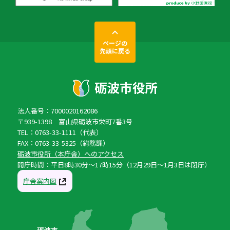
ページの
先頭に戻る
法人番号：7000020162086
〒939-1398 富山県砺波市栄町7番3号
TEL：0763-33-1111（代表）
FAX：0763-33-5325（総務課）
砺波市役所（本庁舎）へのアクセス
開庁時間：平日8時30分〜17時15分（12月29日〜1月3日は閉庁）
庁舎案内図