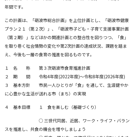
年間です。
この計画は、「砺波市総合計画」を上位計画とし、「砺波市健康
プラン２１（第２次）」、「砺波市子ども・子育て支援事業計画
（第２期）」などほかの関連計画との整合性を図りつつ、「食」
を取り巻く社会情勢の変化や第2次計画の達成状況、課題を踏ま
え、今後も一層の食育の推進を図るものです。
１ 名 称 第３次砺波市食育推進計画
２ 期 間 令和4年度(2022年度)～令和8年度(2026年度)
３ 基本方針 市民一人ひとりが「食」を通して、生涯健やか
に心豊かな生活が送れる市（まち）の実現
４ 基本目標 １ 食を楽しむ（基礎づくり）
○ 三世代同居、近居、ワーク・ライフ・バラン
スを推進し、共食の機会を増やしましょう