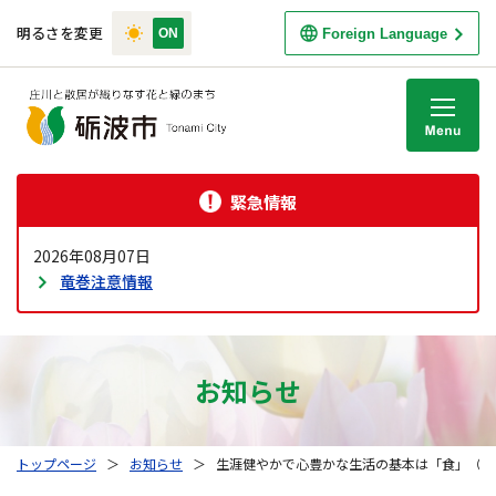
明るさを変更
Foreign Language
M
緊急情報
2026年08月07日
竜巻注意情報
お知らせ
トップページ
＞
お知らせ
＞
生涯健やかで心豊かな生活の基本は「食」（第