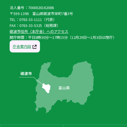
法人番号：7000020162086
〒939-1398 富山県砺波市栄町7番3号
TEL：0763-33-1111（代表）
FAX：0763-33-5325（総務課）
砺波市役所（本庁舎）へのアクセス
開庁時間：平日8時30分〜17時15分（12月29日〜1月3日は閉庁）
庁舎案内図