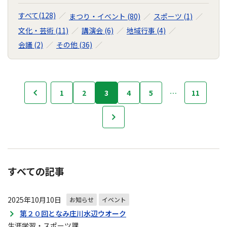
すべて(128)
まつり・イベント (80)
スポーツ (1)
文化・芸術 (11)
講演会 (6)
地域行事 (4)
会議 (2)
その他 (36)
行
1
2
3
4
5
…
11
前へ
事・
イ
次へ
ベ
ン
ト
の
ナ
すべての記事
ビ
ゲ
2025年10月10日
お知らせ
イベント
ー
シ
第２０回となみ庄川水辺ウオーク
ョ
生涯学習・スポーツ課