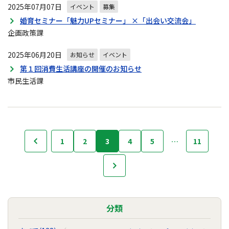
2025年07月07日
イベント
募集
婚育セミナー「魅力UPセミナー」 ×「出会い交流会」
企画政策課
2025年06月20日
お知らせ
イベント
第１回消費生活講座の開催のお知らせ
市民生活課
行
1
2
3
4
5
…
11
前へ
事・
イ
次へ
ベ
ン
ト
の
分類
ナ
ビ