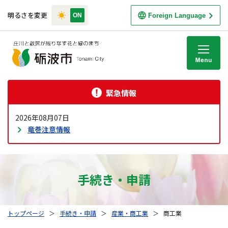
明るさを変更
Foreign Language
M
緊急情報
2026年08月07日
竜巻注意情報
手続き・申請
トップページ
＞
手続き・申請
＞
産業・商工業
＞
商工業