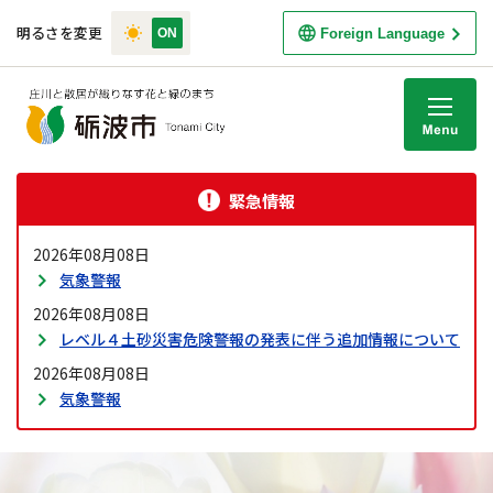
明るさを変更
Foreign Language
M
緊急情報
2026年08月08日
気象警報
2026年08月08日
レベル４土砂災害危険警報の発表に伴う追加情報について
2026年08月08日
気象警報