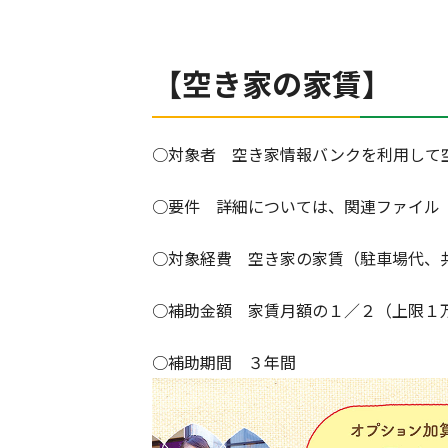
【空き家の家賃】
○対象者 空き家情報バンクを利用して
○要件 詳細については、関連ファイル
○対象経費 空き家の家賃（駐車場代、
○補助金額 家賃月額の１／２（上限１
○補助期間 ３年間