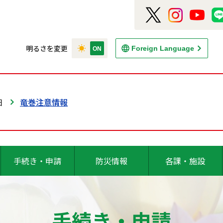
明るさを変更
Foreign Language
日
竜巻注意情報
手続き・申請
防災情報
各課・施設
手続き・申請