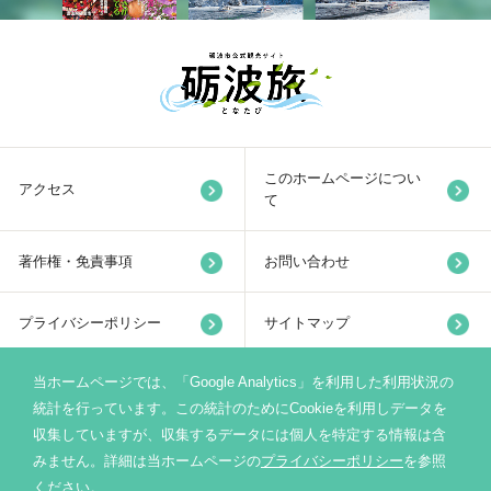
このホームページについ
アクセス
て
著作権・免責事項
お問い合わせ
プライバシーポリシー
サイトマップ
当ホームページでは、「Google Analytics」を利用した利用状況の
リンク集
統計を行っています。この統計のためにCookieを利用しデータを
収集していますが、収集するデータには個人を特定する情報は含
みません。詳細は当ホームページの
プライバシーポリシー
を参照
砺波市サイト
ください。