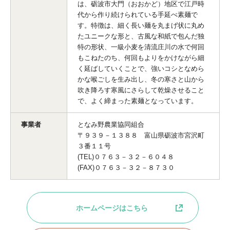
は、砺波市大門（おおかど）地区で江戸時
代から作り続けられている手延べ素麺で
す。特徴は、細く長い麺を丸まげ状に丸め
たユニークな形と、古風な和紙で包んだ独
特の形状、一級小麦を清流庄川の水で何回
もこねたのち、何回もよりをかけながら細
く延ばしていくことで、強いコシとなめら
かな喉ごしを生み出し、冬の寒さと山から
吹き降ろす寒風にさらして乾燥させること
で、よく締まった素麺となっています。
事業者
となみ野農業協同組合
〒９３９－１３８８ 富山県砺波市宮沢町
３番１１号
(TEL)０７６３－３２－６０４８
(FAX)０７６３－３２－８７３０
ホームページはこちら