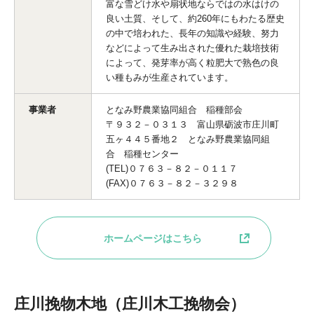
富な雪どけ水や扇状地ならではの水はけの
良い土質、そして、約260年にもわたる歴史
の中で培われた、長年の知識や経験、努力
などによって生み出された優れた栽培技術
によって、発芽率が高く粒肥大で熟色の良
い種もみが生産されています。
事業者
となみ野農業協同組合 稲種部会
〒９３２－０３１３ 富山県砺波市庄川町
五ヶ４４５番地２ となみ野農業協同組
合 稲種センター
(TEL)０７６３－８２－０１１７
(FAX)０７６３－８２－３２９８
ホームページはこちら
庄川挽物木地（庄川木工挽物会）