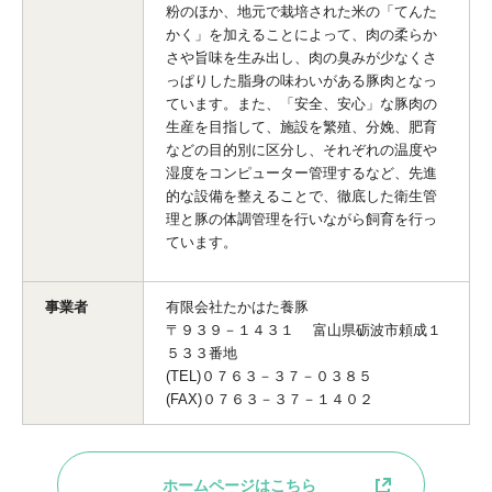
粉のほか、地元で栽培された米の「てんた
かく」を加えることによって、肉の柔らか
さや旨味を生み出し、肉の臭みが少なくさ
っぱりした脂身の味わいがある豚肉となっ
ています。また、「安全、安心」な豚肉の
生産を目指して、施設を繁殖、分娩、肥育
などの目的別に区分し、それぞれの温度や
湿度をコンピューター管理するなど、先進
的な設備を整えることで、徹底した衛生管
理と豚の体調管理を行いながら飼育を行っ
ています。
事業者
有限会社たかはた養豚
〒９３９－１４３１ 富山県砺波市頼成１
５３３番地
(TEL)０７６３－３７－０３８５
(FAX)０７６３－３７－１４０２
ホームページはこちら