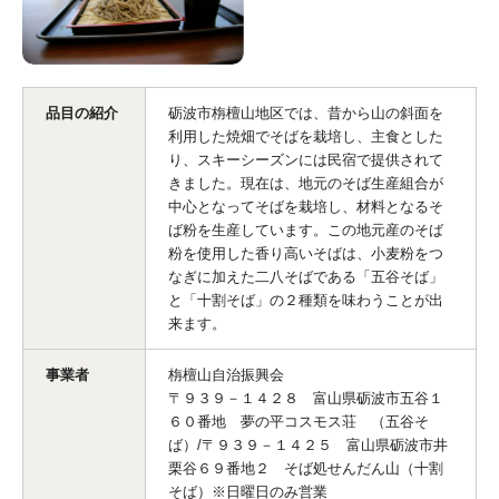
品目の紹介
砺波市栴檀山地区では、昔から山の斜面を
利用した焼畑でそばを栽培し、主食とした
り、スキーシーズンには民宿で提供されて
きました。現在は、地元のそば生産組合が
中心となってそばを栽培し、材料となるそ
ば粉を生産しています。この地元産のそば
粉を使用した香り高いそばは、小麦粉をつ
なぎに加えた二八そばである「五谷そば」
と「十割そば」の２種類を味わうことが出
来ます。
事業者
栴檀山自治振興会
〒９３９－１４２８ 富山県砺波市五谷１
６０番地 夢の平コスモス荘 （五谷そ
ば）/〒９３９－１４２５ 富山県砺波市井
栗谷６９番地２ そば処せんだん山（十割
そば）※日曜日のみ営業