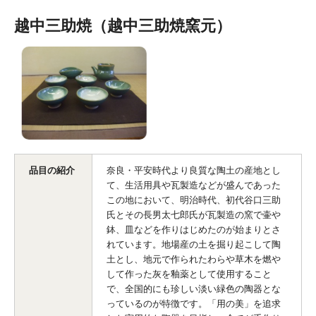
越中三助焼（越中三助焼窯元）
品目の紹介
奈良・平安時代より良質な陶土の産地とし
て、生活用具や瓦製造などが盛んであった
この地において、明治時代、初代谷口三助
氏とその長男太七郎氏が瓦製造の窯で壷や
鉢、皿などを作りはじめたのが始まりとさ
れています。地場産の土を掘り起こして陶
土とし、地元で作られたわらや草木を燃や
して作った灰を釉薬として使用すること
で、全国的にも珍しい淡い緑色の陶器とな
っているのが特徴です。「用の美」を追求