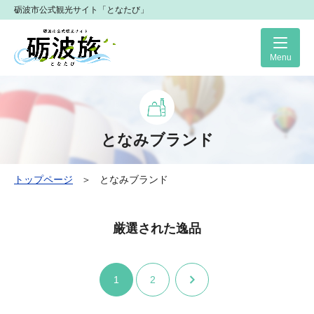
砺波市公式観光サイト「となたび」
Me
となみブランド
トップページ
＞
となみブランド
厳選された逸品
次へ
1
2