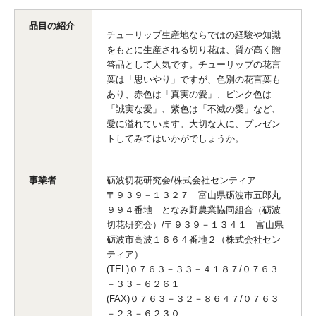
品目の紹介
チューリップ生産地ならではの経験や知識
をもとに生産される切り花は、質が高く贈
答品として人気です。チューリップの花言
葉は「思いやり」ですが、色別の花言葉も
あり、赤色は「真実の愛」、ピンク色は
「誠実な愛」、紫色は「不滅の愛」など、
愛に溢れています。大切な人に、プレゼン
トしてみてはいかがでしょうか。
事業者
砺波切花研究会/株式会社センティア
〒９３９－１３２７ 富山県砺波市五郎丸
９９４番地 となみ野農業協同組合（砺波
切花研究会）/〒９３９－１３４１ 富山県
砺波市高波１６６４番地２（株式会社セン
ティア）
(TEL)０７６３－３３－４１８７/０７６３
－３３－６２６１
(FAX)０７６３－３２－８６４７/０７６３
－２３－６２３０