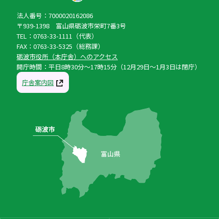
法人番号：7000020162086
〒939-1398 富山県砺波市栄町7番3号
TEL：0763-33-1111（代表）
FAX：0763-33-5325（総務課）
砺波市役所（本庁舎）へのアクセス
開庁時間：平日8時30分〜17時15分（12月29日〜1月3日は閉庁）
庁舎案内図