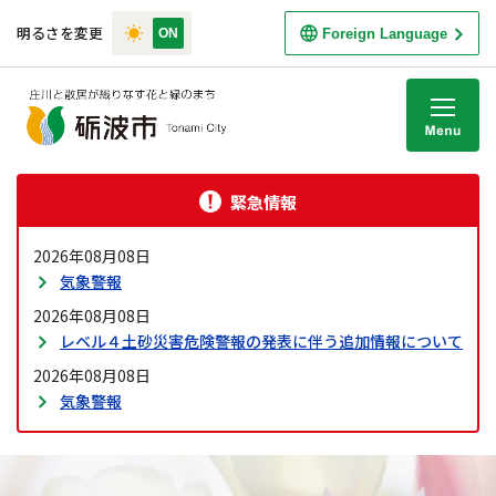
明るさを変更
Foreign Language
M
緊急情報
2026年08月08日
気象警報
2026年08月08日
レベル４土砂災害危険警報の発表に伴う追加情報について
2026年08月08日
気象警報