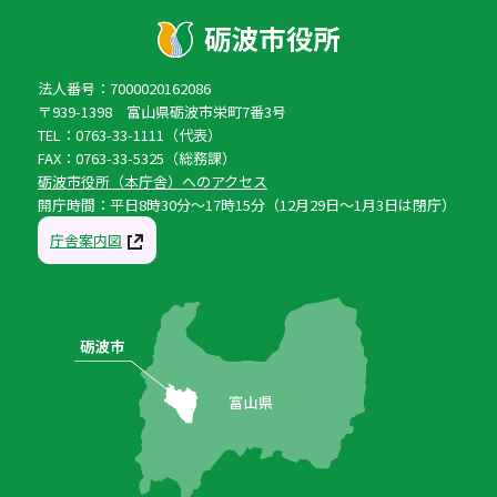
法人番号：7000020162086
〒939-1398 富山県砺波市栄町7番3号
TEL：0763-33-1111（代表）
FAX：0763-33-5325（総務課）
砺波市役所（本庁舎）へのアクセス
開庁時間：平日8時30分〜17時15分（12月29日〜1月3日は閉庁）
庁舎案内図