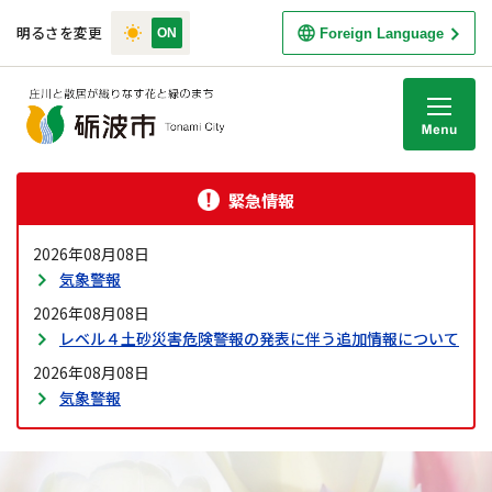
明るさを変更
Foreign Language
M
緊急情報
2026年08月08日
気象警報
2026年08月08日
レベル４土砂災害危険警報の発表に伴う追加情報について
2026年08月08日
気象警報