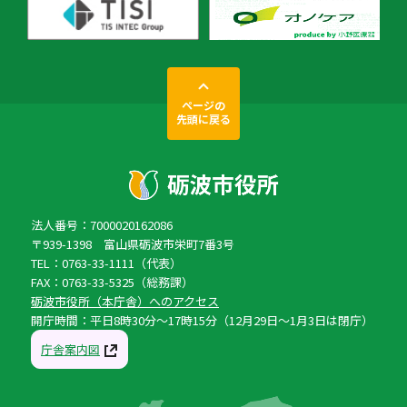
ページの
先頭に戻る
法人番号：7000020162086
〒939-1398 富山県砺波市栄町7番3号
TEL：0763-33-1111（代表）
FAX：0763-33-5325（総務課）
砺波市役所（本庁舎）へのアクセス
開庁時間：平日8時30分〜17時15分（12月29日〜1月3日は閉庁）
庁舎案内図