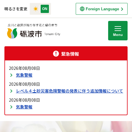
明るさを変更
Foreign Language
M
緊急情報
2026年08月08日
気象警報
2026年08月08日
レベル４土砂災害危険警報の発表に伴う追加情報について
2026年08月08日
気象警報